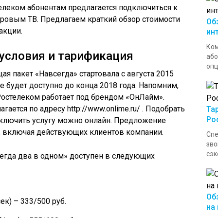
телеком абонентам предлагается подключиться к
фровым ТВ. Предлагаем краткий обзор стоимости
Об
акции.
ин
Ком
 условия и тарификация
або
опц
я пакет «Навсегда» стартовала с августа 2015
 будет доступно до конца 2018 года. Напомним,
Ростелеком работает под брендом «ОнЛайм».
ается по адресу http://www.onlime.ru/ . Подобрать
Та
Ро
ключить услугу можно онлайн. Предложение
, включая действующих клиентов компании.
Сп
зво
сэк
егда два в одном» доступен в следующих
Об
ек) – 333/500 руб.
на