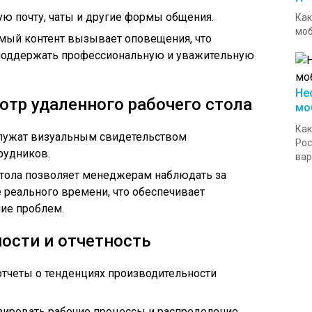
ую почту, чаты и другие формы общения.
Как
моб
мый контент вызывает оповещения, что
 поддержать профессиональную и уважительную
Не
отр удаленного рабочего стола
мо
Как
лужат визуальным свидетельством
Рос
рудников.
вар
стола позволяет менеджерам наблюдать за
 реального времени, что обеспечивает
ие проблем.
ости и отчетность
отчеты о тенденциях производительности
зировать рабочие процессы и распределение