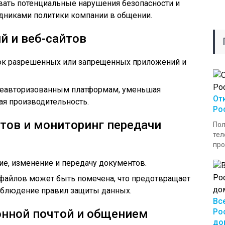
вать потенциальные нарушения безопасности и
дниками политики компании в общении.
й и веб-сайтов
сок разрешенных или запрещенных приложений и
к неавторизованным платформам, уменьшая
От
я производительность.
Ро
тов и мониторинг передачи
Пол
тел
про
е, изменение и передачу документов.
файлов может быть помечена, что предотвращает
соблюдение правил защиты данных.
Вс
онной почтой и общением
Ро
до