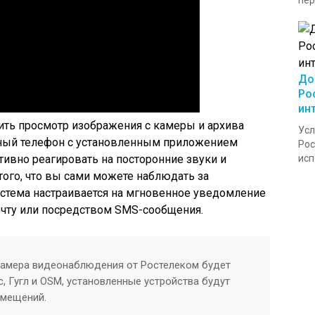
пер
До
Ро
ин
ть просмотр изображения с камеры и архива
Усл
ьный телефон с установленным приложением
Рос
ивно реагировать на посторонние звуки и
исп
ого, что вы сами можете наблюдать за
истема настраивается на мгновенное уведомление
очту или посредством SMS-сообщения.
камера видеонаблюдения от Ростелеком будет
, Гугл и OSM, установленные устройства будут
омещений.