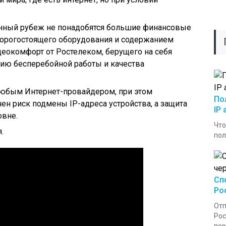
нный рубеж не понадобятся большие финансовые
 дорогостоящего оборудования и содержанием
деокомфорт от Ростелеком, берущего на себя
нию бесперебойной работы и качества
 любым Интернет-провайдером, при этом
По
н риск подмены IP-адреса устройства, а защита
IP
овне.
Что
.
пол
Сп
Ро
Отп
Рос