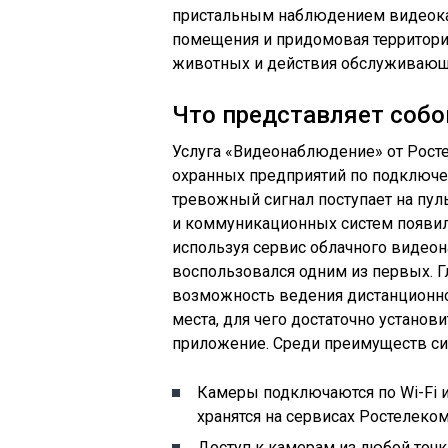
пристальным наблюдением видеока
помещения и придомовая территория
животных и действия обслуживающ
Что представляет собо
Услуга «Видеонаблюдение» от Рост
охранных предприятий по подключе
тревожный сигнал поступает на пул
и коммуникационных систем появил
используя сервис облачного видео
воспользовался одним из первых. Г
возможность ведения дистанционно
места, для чего достаточно устано
приложение. Среди преимуществ с
Камеры подключаются по Wi-Fi и
хранятся на сервисах Ростелеком
Доступ к камерам из любой точки