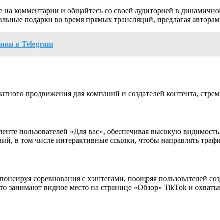
е на комментарии и общайтесь со своей аудиторией в динамично
льные подарки во время прямых трансляций, предлагая авторам
нии в Telegram
атного продвижения для компаний и создателей контента, стрем
енте пользователей «Для вас», обеспечивая высокую видимость
й, в том числе интерактивные ссылки, чтобы направлять трафи
онсируя соревнования с хэштегами, поощряя пользователей созд
о занимают видное место на странице «Обзор» TikTok и охват