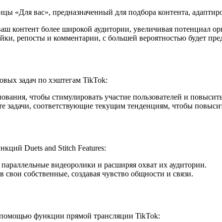
ицы «Для вас», предназначенный для подбора контента, адаптир
аш контент более широкой аудитории, увеличивая потенциал орг
йки, репосты и комментарии, с большей вероятностью будет пре
овых задач по хэштегам TikTok:
вания, чтобы стимулировать участие пользователей и повысить
е задачи, соответствующие текущим тенденциям, чтобы повысит
ций Duets and Stitch Features:
я параллельные видеоролики и расширяя охват их аудитории.
в свои собственные, создавая чувство общности и связи.
с помощью функции прямой трансляции TikTok: