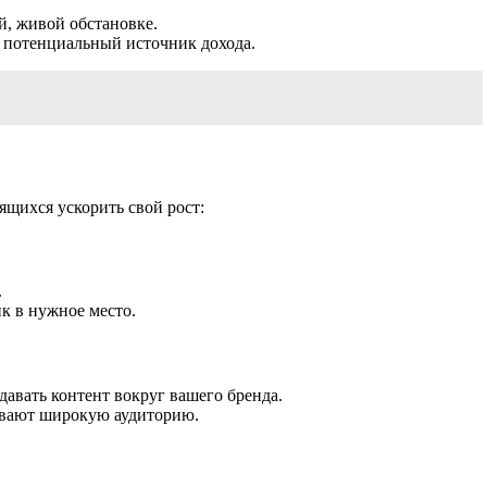
й, живой обстановке.
 потенциальный источник дохода.
ящихся ускорить свой рост:
.
к в нужное место.
авать контент вокруг вашего бренда.
ывают широкую аудиторию.