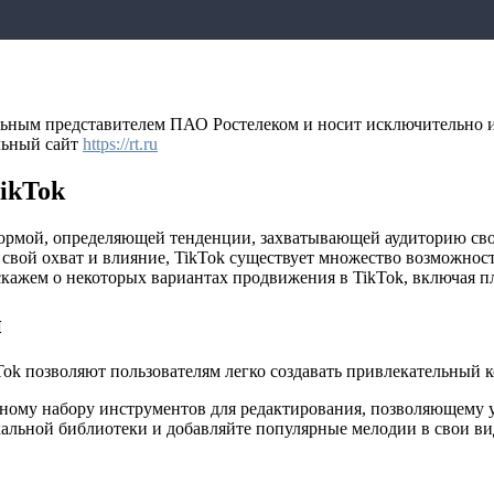
льным представителем ПАО Ростелеком и носит исключительно 
льный сайт
https://rt.ru
ikTok
тформой, определяющей тенденции, захватывающей аудиторию с
ь свой охват и влияние, TikTok существует множество возможнос
кажем о некоторых вариантах продвижения в TikTok, включая п
й
k позволяют пользователям легко создавать привлекательный к
бному набору инструментов для редактирования, позволяющему 
льной библиотеки и добавляйте популярные мелодии в свои вид