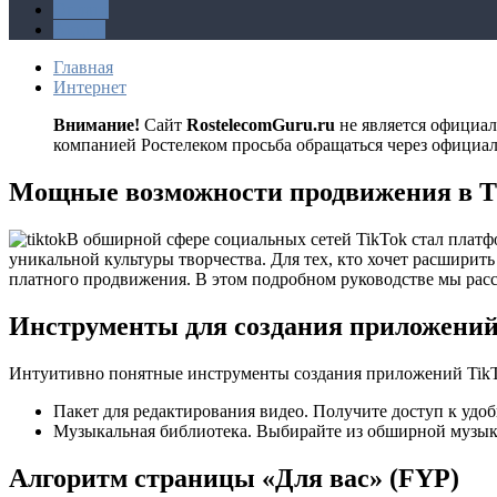
Оплата
Акции
Главная
Интернет
Внимание!
Сайт
RostelecomGuru.ru
не является официа
компанией Ростелеком просьба обращаться через официа
Мощные возможности продвижения в T
В обширной сфере социальных сетей TikTok стал пла
уникальной культуры творчества.
Для тех, кто хочет расширит
платного продвижения. В этом подробном руководстве мы расс
Инструменты для создания приложени
Интуитивно понятные инструменты создания приложений TikTo
Пакет для редактирования видео. Получите доступ к удо
Музыкальная библиотека. Выбирайте из обширной музыка
Алгоритм страницы «Для вас» (FYP)