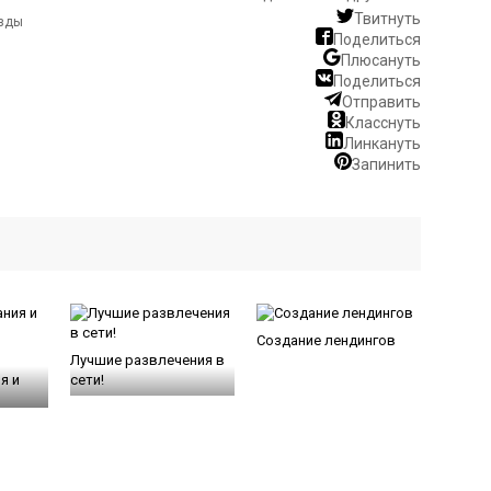
Твитнуть
Поделиться
Плюсануть
Поделиться
Отправить
Класснуть
Линкануть
Запинить
Создание лендингов
Лучшие развлечения в
я и
сети!