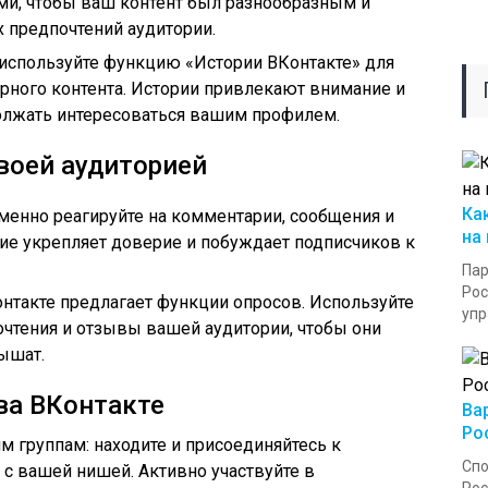
ми, чтобы ваш контент был разнообразным и
 предпочтений аудитории.
 используйте функцию «Истории ВКонтакте» для
рного контента. Истории привлекают внимание и
олжать интересоваться вашим профилем.
воей аудиторией
Ка
менно реагируйте на комментарии, сообщения и
на
ие укрепляет доверие и побуждает подписчиков к
Пар
Рос
нтакте предлагает функции опросов. Используйте
упр
почтения и отзывы вашей аудитории, чтобы они
лышат.
ва ВКонтакте
Ва
Ро
 группам: находите и присоединяйтесь к
Спо
с вашей нишей. Активно участвуйте в