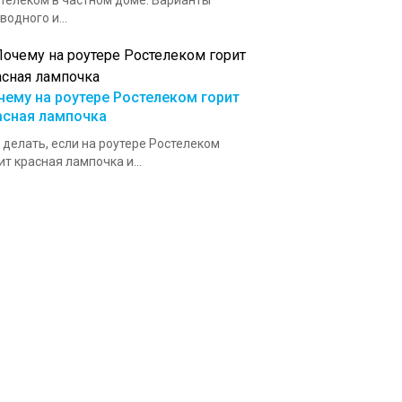
телеком в частном доме. Варианты
водного и...
чему на роутере Ростелеком горит
асная лампочка
 делать, если на роутере Ростелеком
ит красная лампочка и...