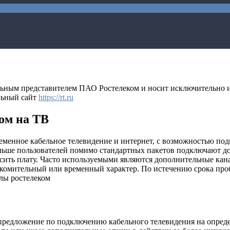
льным представителем ПАО Ростелеком и носит исключительно 
льный сайт
https://rt.ru
ом на ТВ
ременное кабельное телевидение и интернет, с возможностью п
ьше пользователей помимо стандартных пакетов подключают допо
сить плату. Часто используемыми являются дополнительные кан
накомительный или временный характер. По истечению срока пр
предложение по подключению кабельного телевидения на опреде