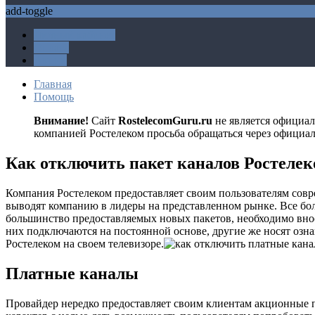
add-toggle
Личный кабинет
Оплата
Акции
Главная
Помощь
Внимание!
Сайт
RostelecomGuru.ru
не является официа
компанией Ростелеком просьба обращаться через официа
Как отключить пакет каналов Ростелек
Компания Ростелеком предоставляет своим пользователям сов
выводят компанию в лидеры на представленном рынке. Все бол
большинство предоставляемых новых пакетов, необходимо вно
них подключаются на постоянной основе, другие же носят оз
Ростелеком на своем телевизоре.
Платные каналы
Провайдер нередко предоставляет своим клиентам акционные 