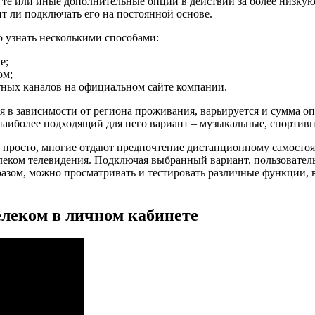
 те или иные дополнительные опции в действии за более низкую
т ли подключать его на постоянной основе.
 узнать несколькими способами:
е;
ом;
ных каналов на официальном сайте компании.
я в зависимости от региона проживания, варьируется и сумма оп
аиболее подходящий для него вариант – музыкальные, спортивн
о просто, многие отдают предпочтение дистанционному самосто
леком телевидения. Подключая выбранный вариант, пользователь
разом, можно просматривать и тестировать различные функции, 
елеком в личном кабинете