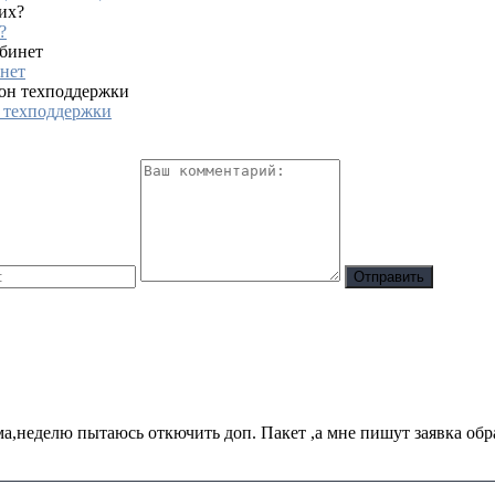
?
инет
 техподдержки
а,неделю пытаюсь откючить доп. Пакет ,а мне пишут заявка обра