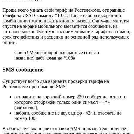
Проще всего узнать свой тариф на Ростелекоме, отправив с
телефона USSD-команду
*107#
. После набора выбранной
комбинации нужно нажать кнопку вызова. Одну-две минуты
спустя на экране мобильного высветится сообщение, из
которого можно будет узнать наименование тарифного плана,
срок его действия и расценки на основной ряд используемых
опций.
Совет! Менее подробные данные (только
название) даёт команда *108#.
SMS сообщение
Существует всего два варианта проверки тарифа на
Ростелекоме при помощи SMS:
отправить на короткий номер 220 сообщение, в тексте
которого отображён только один символ – «*»
(звёздочка);
набрать сообщение из двух цифр «42» и отослать на
номер 100.
В обоих случаях после отправки SMS пользователь получает
ответное послание, содержащее запрашиваемую информацию.