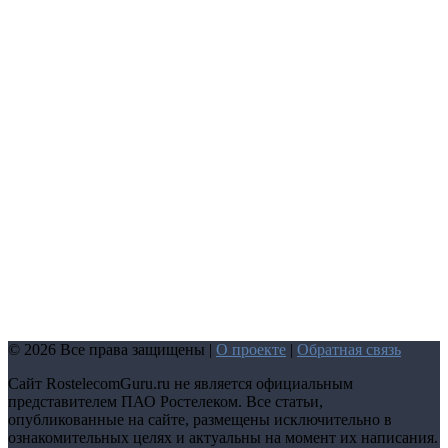
© 2026 Все права защищены |
О проекте
|
Обратная связь
Сайт RostelecomGuru.ru не является официальным
представителем ПАО Ростелеком. Все статьи,
опубликованные на сайте, размещены исключительно в
ознакомительных целях и актуальны на момент их написания.