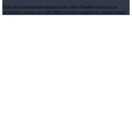
При использовании материалов сайта RostelecomGuru.ru
активная ссылка на сайт https://rostelecomguru.ru/ обязательна!