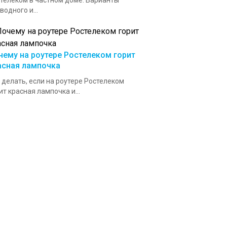
телеком в частном доме. Варианты
водного и...
чему на роутере Ростелеком горит
асная лампочка
 делать, если на роутере Ростелеком
ит красная лампочка и...